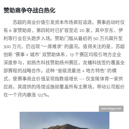
赞助商争夺战白热化
苏超的商业价值引发资本市场疯狂追逐。赛事启动时仅
有 6 家赞助商，第四轮时已扩容至近 20 家，其中京东、伊
利等行业巨头跑步入场。赞助门槛从最初的 50 万元飙升至
300 万元，仍出现 “一席难求” 的盛况。值得关注的是，苏超
创新 “赛事 + 城市” 双赞助体系，13 个赛区均吸引地方企业
深度参与，如扬杰科技赞助扬州赛区，龙蟠科技签约覆盖全
部赛程的战略合作。这种 “省级流量池 + 地方特色” 的模
式，使赛事商业价值呈现指数级增长 —— 仅金陵体育一家供
应商，其提供的场馆设施就覆盖所有主赛场，带动公司股价
在一个月内暴涨 122%。