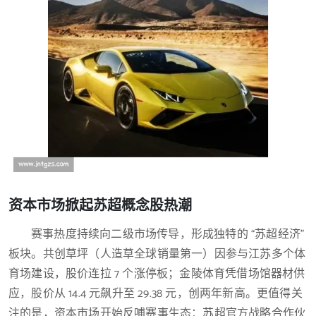
资本市场掀起苏超概念股热潮
赛事热度持续向二级市场传导，形成独特的 “苏超经济”
板块。共创草坪（人造草全球销量第一）因参与江苏多个体
育场建设，股价连拉 7 个涨停板；金陵体育凭借场馆器材供
应，股价从 14.4 元飙升至 29.38 元，创两年新高。更值得关
注的是，资本市场开始反哺赛事生态：苏超官方战略合作伙