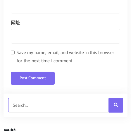
网址
Save my name, email, and website in this browser
for the next time I comment.