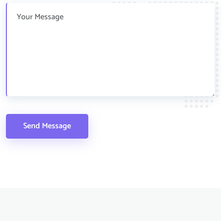
Send Message