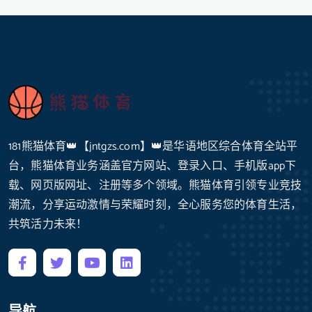
181熊猫体育👑【jntgzs.com】👑是华语地区综合体育全站平
台，熊猫体育业务涵盖官方网站、登录入口、手机版app下
载、网页版网址、注册等多个领域。熊猫体育引领专业竞技
潮流，分享运动激情与荣耀时刻，全心服务您的体育生活，
共筑活力未来！
导航