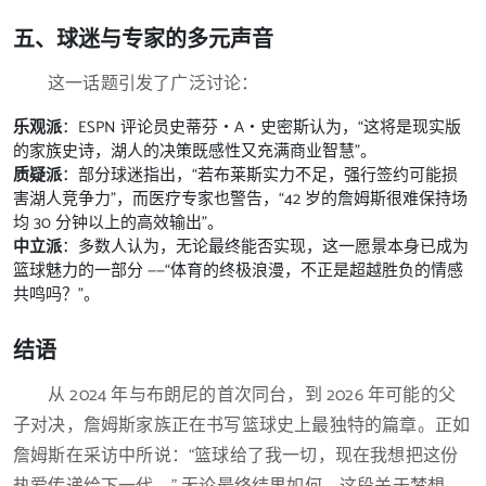
五、球迷与专家的多元声音
这一话题引发了广泛讨论：
乐观派
：ESPN 评论员史蒂芬・A・史密斯认为，“这将是现实版
的家族史诗，湖人的决策既感性又充满商业智慧”。
质疑派
：部分球迷指出，“若布莱斯实力不足，强行签约可能损
害湖人竞争力”，而医疗专家也警告，“42 岁的詹姆斯很难保持场
均 30 分钟以上的高效输出”。
中立派
：多数人认为，无论最终能否实现，这一愿景本身已成为
篮球魅力的一部分 ——“体育的终极浪漫，不正是超越胜负的情感
共鸣吗？”。
结语
从 2024 年与布朗尼的首次同台，到 2026 年可能的父
子对决，詹姆斯家族正在书写篮球史上最独特的篇章。正如
詹姆斯在采访中所说：“篮球给了我一切，现在我想把这份