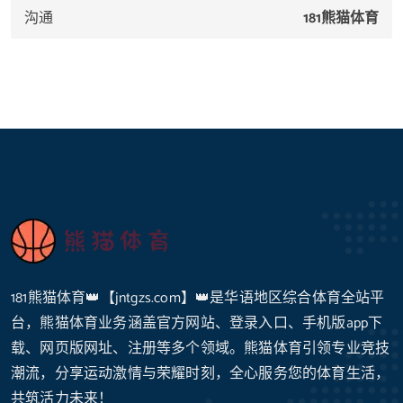
沟通
181熊猫体育
181熊猫体育👑【jntgzs.com】👑是华语地区综合体育全站平
台，熊猫体育业务涵盖官方网站、登录入口、手机版app下
载、网页版网址、注册等多个领域。熊猫体育引领专业竞技
潮流，分享运动激情与荣耀时刻，全心服务您的体育生活，
共筑活力未来！