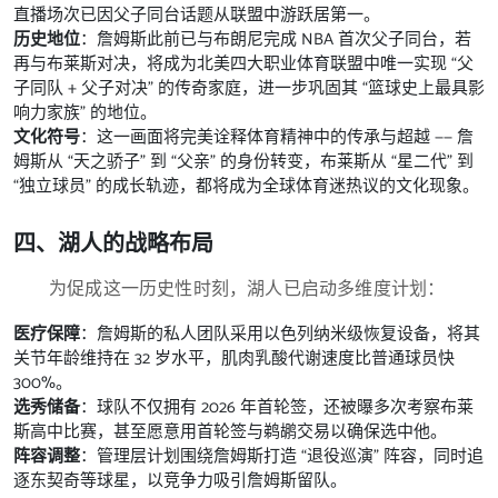
直播场次已因父子同台话题从联盟中游跃居第一。
历史地位
：詹姆斯此前已与布朗尼完成 NBA 首次父子同台，若
再与布莱斯对决，将成为北美四大职业体育联盟中唯一实现 “父
子同队 + 父子对决” 的传奇家庭，进一步巩固其 “篮球史上最具影
响力家族” 的地位。
文化符号
：这一画面将完美诠释体育精神中的传承与超越 —— 詹
姆斯从 “天之骄子” 到 “父亲” 的身份转变，布莱斯从 “星二代” 到
“独立球员” 的成长轨迹，都将成为全球体育迷热议的文化现象。
四、湖人的战略布局
为促成这一历史性时刻，湖人已启动多维度计划：
医疗保障
：詹姆斯的私人团队采用以色列纳米级恢复设备，将其
关节年龄维持在 32 岁水平，肌肉乳酸代谢速度比普通球员快
300%。
选秀储备
：球队不仅拥有 2026 年首轮签，还被曝多次考察布莱
斯高中比赛，甚至愿意用首轮签与鹈鹕交易以确保选中他。
阵容调整
：管理层计划围绕詹姆斯打造 “退役巡演” 阵容，同时追
逐东契奇等球星，以竞争力吸引詹姆斯留队。